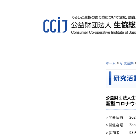
ホーム
研究活動
公益財団法人生
新型コロナウ
○ 開催日時
20
○ 開催会場
Zo
○ 参加者
93