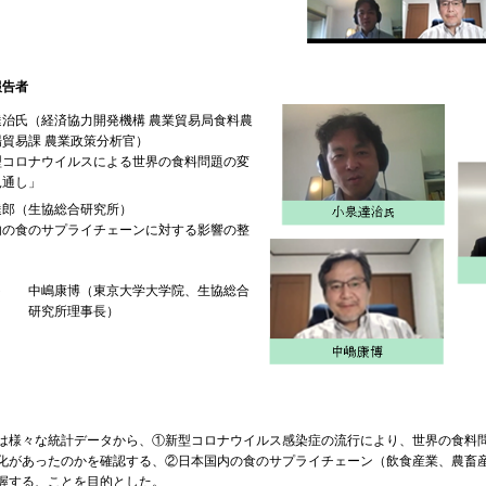
報告者
達治氏（経済協力開発機構 農業貿易局食料農
場貿易課 農業政策分析官）
型コロナウイルスによる世界の食料問題の変
見通し」
達郎（生協総合研究所）
内の食のサプライチェーンに対する影響の整
ト
中嶋康博（東京大学大学院、生協総合
研究所理事長）
様々な統計データから、①新型コロナウイルス感染症の流行により、世界の食料
化があったのかを確認する、②日本国内の食のサプライチェーン（飲食産業、農畜
握する、ことを目的とした。