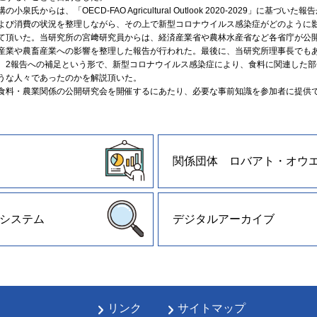
氏からは、「OECD-FAO Agricultural Outlook 2020-2029」に基づい
よび消費の状況を整理しながら、その上で新型コロナウイルス感染症がどのように
て頂いた。当研究所の宮﨑研究員からは、経済産業省や農林水産省など各省庁が公
産業や農畜産業への影響を整理した報告が行われた。最後に、当研究所理事長でも
、2報告への補足という形で、新型コロナウイルス感染症により、食料に関連した部
うな人々であったのかを解説頂いた。
料・農業関係の公開研究会を開催するにあたり、必要な事前知識を参加者に提供
関係団体 ロバアト・オウ
システム
デジタルアーカイブ
リンク
サイトマップ