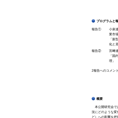
プログラムと
報告①
小泉
業市
「新
化と
報告②
宮﨑
「国
理」
2報告へのコメン
概要
本公開研究会では
況にどのような変
ど）への影響を把