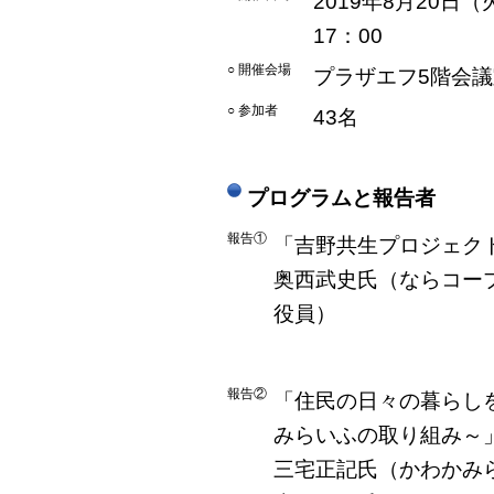
2019年8月20日（
17：00
○ 開催会場
プラザエフ5階会議
○ 参加者
43名
プログラムと報告者
報告①
「吉野共生プロジェク
奥西武史氏（ならコープ
役員）
報告②
「住民の日々の暮らし
みらいふの取り組み～
三宅正記氏（かわかみ