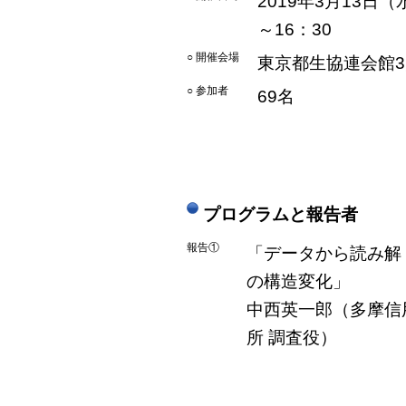
2019年3月13日（
～16：30
○ 開催会場
東京都生協連会館
○ 参加者
69名
プログラムと報告者
報告①
「データから読み解
の構造変化」
中西英一郎（多摩信
所 調査役）