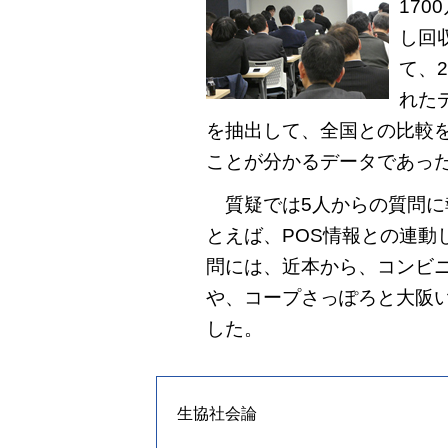
17
し回
て、
れた
を抽出して、全国との比較
ことが分かるデータであっ
質疑では5人からの質問に
とえば、POS情報との連動
問には、近本から、コンビ
や、コープさっぽろと大阪
した。
生協社会論