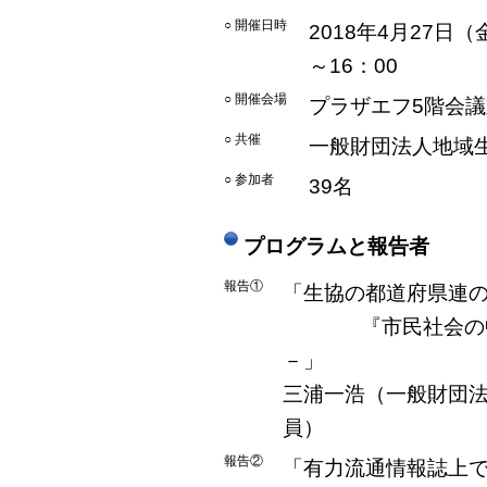
○ 開催日時
2018年4月27日（
～16：00
○ 開催会場
プラザエフ5階会議
○ 共催
一般財団法人地域
○ 参加者
39名
プログラムと報告者
報告①
「生協の都道府県連
『市民社会の
－」
三浦一浩（一般財団
員）
報告②
「有力流通情報誌上