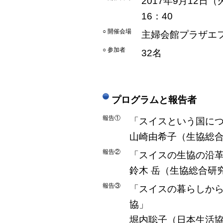
2017年9月12日（
16：40
○ 開催会場
主婦会館プラザエ
○ 参加者
32名
プログラムと報告者
報告①
「スイスという国に
山崎由希子（生協総
報告②
「スイスの生協の沿
鈴木 岳（生協総合研
報告③
「スイスの暮らしか
協」
堀内聡子（日本生活協