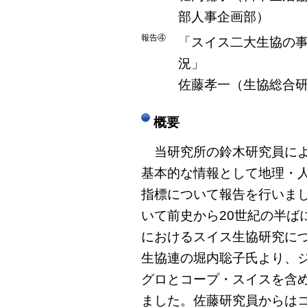
部人事企画部）
報告④
「スイス二大生協の
況」
佐藤孝一（生協総合
概要
当研究所の鈴木研究員によ
基本的な情報として地理・
指標について報告を行いま
いて前史から20世紀の半ば
におけるスイス生協研究に
生協連の堀内聡子氏より、
グロとコープ・スイスを含
ました。佐藤研究員からは