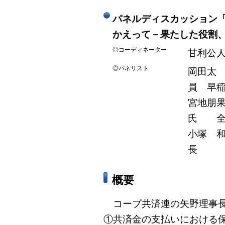
パネルディスカッション
かえって－果たした役割
◎コーディネーター
甘利公
◎パネリスト
岡田太
員 早
宮地朋
氏 全
小塚 
長
概要
コープ共済連の矢野理事長
①共済金の支払いにおける