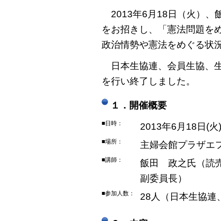
2013年6月18日（火）
をお招きし、「憲法問題を
政治情勢や憲法をめぐる状
日本生協連、会員生協、生
を行い終了しました。
１．開催概要
■日時：
2013年6月18日(火)
■場所：
主婦会館プラザエ
■講師：
飯田 政之氏（読
副委員長）
■参加人数：
28人（日本生協連