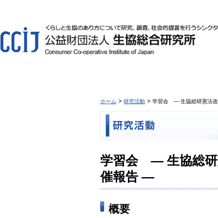
ホーム
研究活動
学習会 ― 生協総研憲法改
学習会 ― 生協総研
催報告 ―
概要