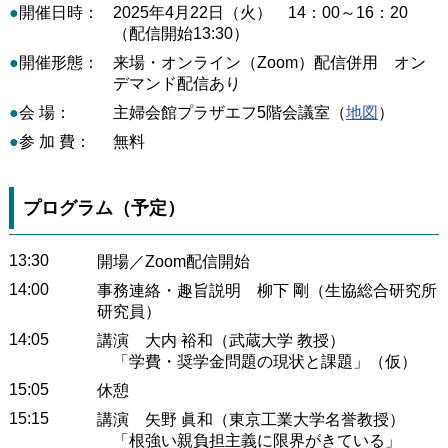
●
開催日時：
2025年4月22日（火） 14：00～16：20
（配信開始13:30）
●
開催形態：
来場・オンライン（Zoom）配信併用 オン
デマンド配信あり
●
会 場：
主婦会館プラザエフ5階会議室（
地図
）
●
参 加 費：
無料
プログラム（予定）
13:30
開場／Zoom配信開始
14:00
事務連絡・趣旨説明 柳下 剛（生協総合研究所
研究員）
14:05
講演 大内 裕和（武蔵大学 教授）
「学費・奨学金問題の現状と課題」（仮）
15:05
休憩
15:15
講演 矢野 眞和（東京工業大学名誉教授）
「根強い親負担主義に限界がきている」