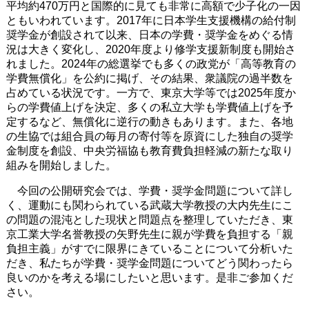
平均約470万円と国際的に見ても非常に高額で少子化の一因
ともいわれています。2017年に日本学生支援機構の給付制
奨学金が創設されて以来、日本の学費・奨学金をめぐる情
況は大きく変化し、2020年度より修学支援新制度も開始さ
れました。2024年の総選挙でも多くの政党が「高等教育の
学費無償化」を公約に掲げ、その結果、衆議院の過半数を
占めている状況です。一方で、東京大学等では2025年度か
らの学費値上げを決定、多くの私立大学も学費値上げを予
定するなど、無償化に逆行の動きもあります。また、各地
の生協では組合員の毎月の寄付等を原資にした独自の奨学
金制度を創設、中央労福協も教育費負担軽減の新たな取り
組みを開始しました。
今回の公開研究会では、学費・奨学金問題について詳し
く、運動にも関わられている武蔵大学教授の大内先生にこ
の問題の混沌とした現状と問題点を整理していただき、東
京工業大学名誉教授の矢野先生に親が学費を負担する「親
負担主義」がすでに限界にきていることについて分析いた
だき、私たちが学費・奨学金問題についてどう関わったら
良いのかを考える場にしたいと思います。是非ご参加くだ
さい。