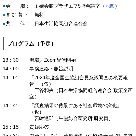
●
会 場：
主婦会館プラザエフ5階会議室（
地図
）
●
参 加 費 ：
無料
●
共 催：
日本生活協同組合連合会
プログラム（予定）
13：30
開場／Zoom配信開始
14：00
事務連絡・趣旨説明
14：05
「2024年度全国生協組合員意識調査の概要報
告」（仮）
三谷和央（日本生活協同組合連合会 政策企画
室）
14：45
「調査結果の背景にある社会環境の変化」
（仮）
宮﨑達郎（生協総合研究所 研究員）
15：15
質疑応答
15：30
閉会あいさつ 茂垣達也（生協総合研究所 事務