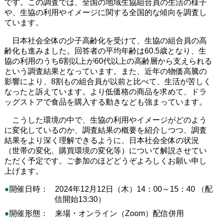
です。この調査では、全国の地域生協組合員の生活の様子
や、生協の利用やイメージに関する全国的な傾向を調査し
ています。
日本社会全体の少子高齢化を受けて、生協の組合員の高
齢化も進みました。回答者の平均年齢は60.5歳となり、生
協の利用のうち6割以上が60代以上の高齢層から支えられる
という調査結果となっています。また、近年の物価高騰の
影響により、8割もの組合員が以前と比べて、生活が苦しく
なったと訴えています。より低価格の商品を求めて、ドラ
ッグストアで食品を購入する動きなども強まっています。
こうした環境の中で、生協の利用やイメージがどのよう
に変化しているのか、調査結果の概要を紹介しつつ、調査
結果をより深く理解できるように、日本社会全体の状況
（世帯の変化、購買環境の変化等）について解説させてい
ただく予定です。ご参加のほどどうぞよろしくお願い申し
上げます。
●
開催日時：
2024年12月12日（木）14：00～15：40 （配
信開始13:30）
●
開催形態：
来場・オンライン（Zoom）配信併用