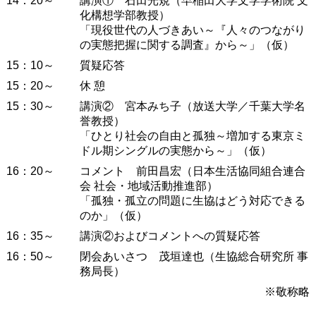
14：20～
講演① 石田光規（早稲田大学文学学術院 文
化構想学部教授）
「現役世代の人づきあい～『人々のつながり
の実態把握に関する調査』から～」（仮）
15：10～
質疑応答
15：20～
休 憩
15：30～
講演② 宮本みち子（放送大学／千葉大学名
誉教授）
「ひとり社会の自由と孤独～増加する東京ミ
ドル期シングルの実態から～」（仮）
16：20～
コメント 前田昌宏（日本生活協同組合連合
会 社会・地域活動推進部）
「孤独・孤立の問題に生協はどう対応できる
のか」（仮）
16：35～
講演②およびコメントへの質疑応答
16：50～
閉会あいさつ 茂垣達也（生協総合研究所 事
務局長）
※敬称略