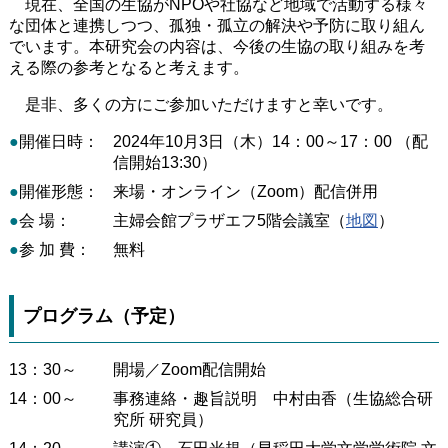
現在、全国の生協がNPOや社協など地域で活動する様々
な団体と連携しつつ、孤独・孤立の解決や予防に取り組ん
でいます。本研究会の内容は、今後の生協の取り組みを考
える際の参考となると考えます。
是非、多くの方にご参加いただけますと幸いです。
●
開催日時：
2024年10月3日（木）14：00～17：00 （配
信開始13:30）
●
開催形態：
来場・オンライン（Zoom）配信併用
●
会 場：
主婦会館プラザエフ5階会議室（
地図
）
●
参 加 費：
無料
プログラム（予定）
13：30～
開場／Zoom配信開始
14：00～
事務連絡・趣旨説明 中村由香（生協総合研
究所 研究員）