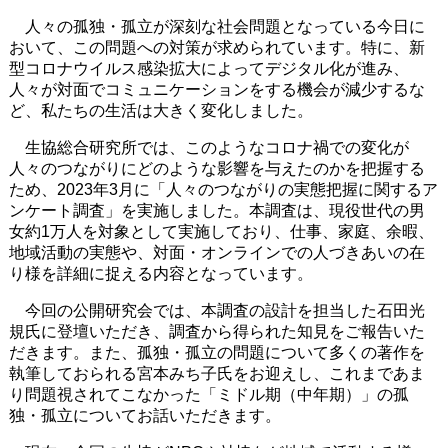
人々の孤独・孤立が深刻な社会問題となっている今日に
おいて、この問題への対策が求められています。特に、新
型コロナウイルス感染拡大によってデジタル化が進み、
人々が対面でコミュニケーションをする機会が減少するな
ど、私たちの生活は大きく変化しました。
生協総合研究所では、このようなコロナ禍での変化が
人々のつながりにどのような影響を与えたのかを把握する
ため、2023年3月に「人々のつながりの実態把握に関するア
ンケート調査」を実施しました。本調査は、現役世代の男
女約1万人を対象として実施しており、仕事、家庭、余暇、
地域活動の実態や、対面・オンラインでの人づきあいの在
り様を詳細に捉える内容となっています。
今回の公開研究会では、本調査の設計を担当した石田光
規氏に登壇いただき、調査から得られた知見をご報告いた
だきます。また、孤独・孤立の問題について多くの著作を
執筆しておられる宮本みち子氏をお迎えし、これまであま
り問題視されてこなかった「ミドル期（中年期）」の孤
独・孤立についてお話いただきます。