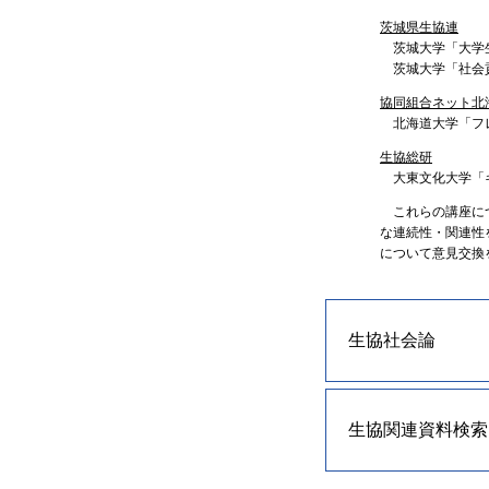
茨城県生協連
茨城大学「大学
茨城大学「社会
協同組合ネット北
北海道大学「フ
生協総研
大東文化大学「
これらの講座につ
な連続性・関連性
について意見交換
生協社会論
生協関連資料検索