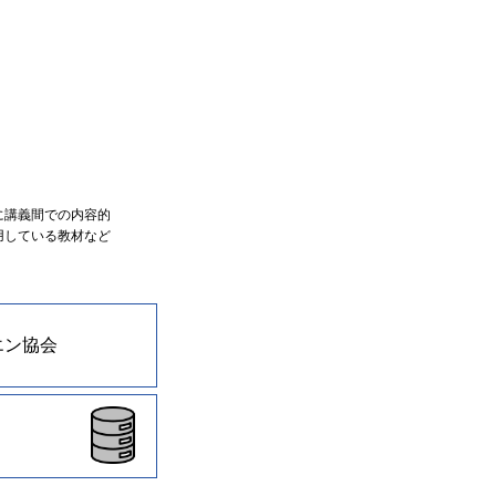
に講義間での内容的
用している教材など
エン協会