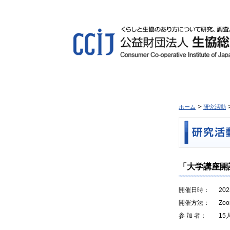
ホーム
研究活動
「大学講座開
開催日時：
20
開催方法：
Z
参 加 者：
1