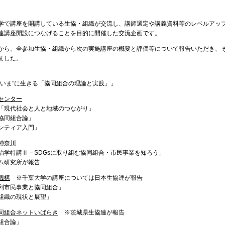
で講座を開講している生協・組織が交流し、講師選定や講義資料等のレベルアッ
連講座開設につなげることを目的に開催した交流企画です。
ら、全参加生協・組織から次の実施講座の概要と評価等について報告いただき、
ました。
”いま”に生きる「協同組合の理論と実践」」
センター
「現代社会と人と地域のつながり」
協同組合論」
ンティア入門」
神奈川
治学特講Ⅱ－SDGsに取り組む協同組合・市民事業を知ろう」
ム研究所が報告
機構
※千葉大学の講座については日本生協連が報告
利市民事業と協同組合」
組織の現状と展望」
同組合ネットいばらき
※茨城県生協連が報告
組合論」