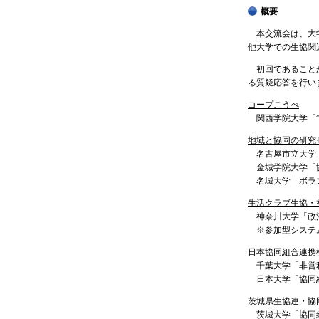
概要
本交流会は、大学
他大学での生協関
初回であることか
る質疑応答を行い
コープこうべ
関西学院大学「
地域と協同の研究
名古屋市立大学
金城学院大学「
名城大学「ボラ
生活クラブ生協・
神奈川大学「政
※参加型システ
日本協同組合連携
千葉大学「非営
日本大学「協同
茨城県生協連・協
茨城大学「協同