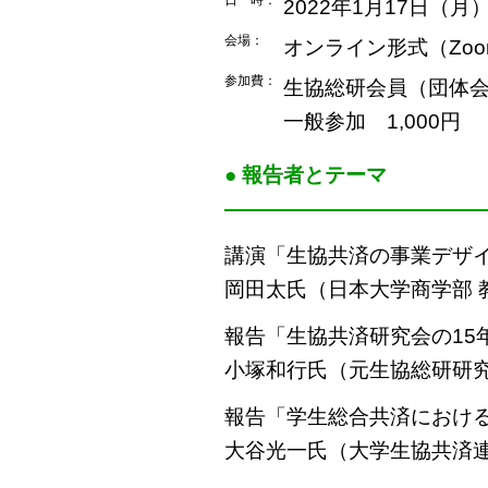
日 時：
2022年1月17日（月）1
会場：
オンライン形式（Zoo
参加費：
生協総研会員（団体
一般参加 1,000円
● 報告者とテーマ
――――――――――――
講演「生協共済の事業デザ
岡田太氏（日本大学商学部 
報告「生協共済研究会の15
小塚和行氏（元生協総研研
報告「学生総合共済におけ
大谷光一氏（大学生協共済連