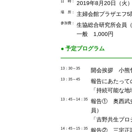
日 時：
2019年8月20日（火
場 所：
主婦会館プラザエフ5
参加費：
生協総合研究所会員
一般 1,000円
● 予定プログラム
――――――――――――
13：30～35
開会挨拶 小熊
13：35～45
報告にあたって
「持続可能な地
13：45～14：35
報告① 奥西武
員）
「吉野共生プロ
14：45～15：35
報告② 三宅正