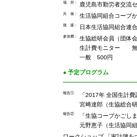
場 所：
鹿児島市勤労者交流
共 催：
生活協同組合コープ
後 援：
日本生活協同組合連合
参加費：
生協総研会員（団体会
生計費モニター 無
一般 500円
● 予定プログラム
――――――――――――
報告①
「2017年 全国生
宮﨑達郎（生協総合
報告②
「生協コープかごし
元野恵子（生活協同
ワークショップ 「家計簿を