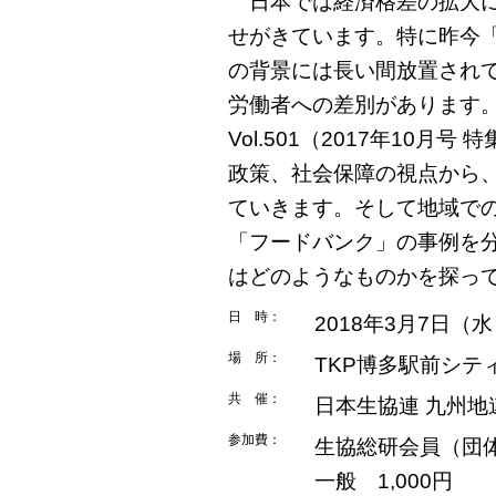
日本では経済格差の拡大に
せがきています。特に昨今
の背景には長い間放置され
労働者への差別があります
Vol.501（2017年10
政策、社会保障の視点から
ていきます。そして地域で
「フードバンク」の事例を
はどのようなものかを探っ
日 時：
2018年3月7日（水
場 所：
TKP博多駅前シテ
共 催：
日本生協連 九州地
参加費：
生協総研会員（団
一般 1,000円