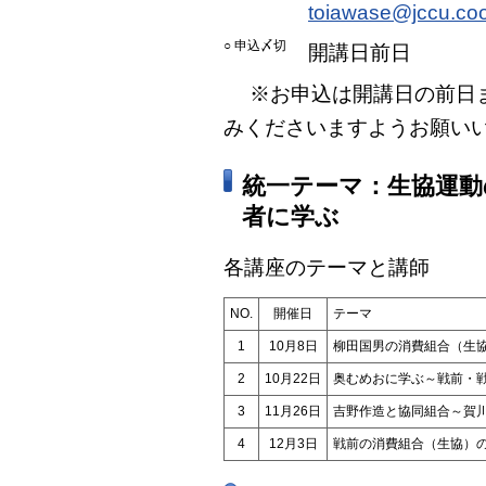
toiawase@jccu.co
○ 申込〆切
開講日前日
※お申込は開講日の前日ま
みくださいますようお願い
統一テーマ：生協運
者に学ぶ
各講座のテーマと講師
NO.
開催日
テーマ
1
10月8日
柳田国男の消費組合（生
2
10月22日
奥むめおに学ぶ～戦前・
3
11月26日
吉野作造と協同組合～賀
4
12月3日
戦前の消費組合（生協）