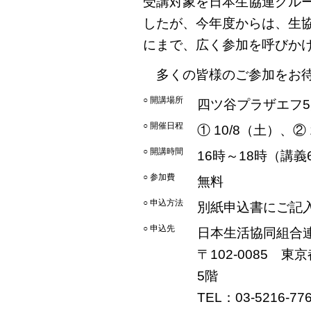
受講対象を日本生協連グルー
したが、今年度からは、生
にまで、広く参加を呼びか
多くの皆様のご参加をお待
○ 開講場所
四ツ谷プラザエフ
○ 開催日程
① 10/8（土）、② 
○ 開講時間
16時～18時（講義
○ 参加費
無料
○ 申込方法
別紙申込書にご記入
○ 申込先
日本生活協同組合連
〒102-0085
5階
TEL：03-5216-77