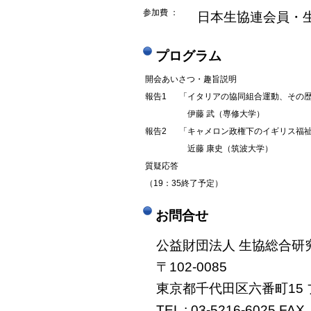
参加費 ：
日本生協連会員・生
プログラム
開会あいさつ・趣旨説明
報告1
「イタリアの協同組合運動、その
伊藤 武（専修大学）
報告2
「キャメロン政権下のイギリス福祉
近藤 康史（筑波大学）
質疑応答
（19：35終了予定）
お問合せ
公益財団法人 生協総合研究
〒102-0085
東京都千代田区六番町15 
TEL : 03-5216-6025 FAX