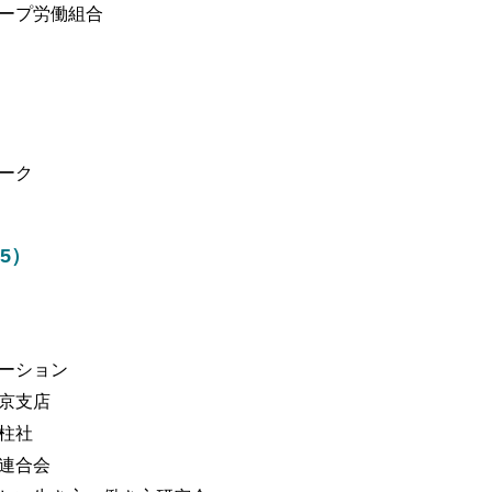
ープ労働組合
ーク
5）
ーション
京支店
柱社
連合会