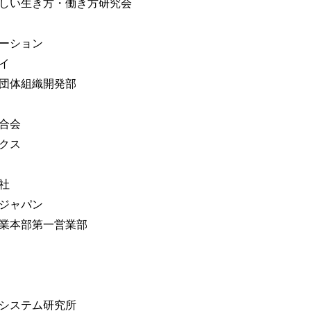
しい生き方・働き方研究会
ーション
イ
団体組織開発部
合会
クス
社
ジャパン
業本部第一営業部
システム研究所